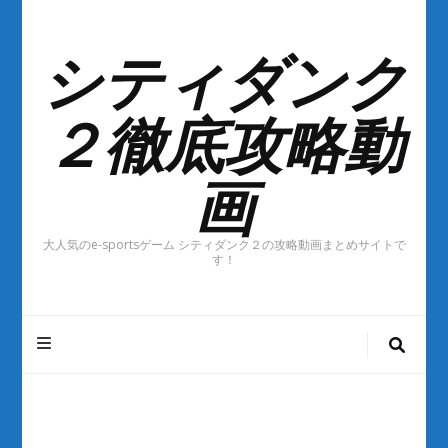
シティダンク
２徹底攻略動
画
大人気のe-sportsゲーム シティダンク２の攻略動画まとめサイトで
す！