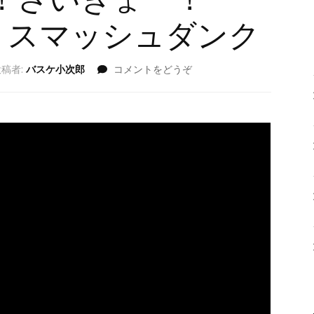
ビ！さいきょー！
nk】スマッシュダンク
(【ア
投稿者:
バスケ小次郎
コメントをどうぞ
イ
バ
ー
ソ
ン
×
氷
室
辰
也】
最
強
SG
コ
ン
ビ！