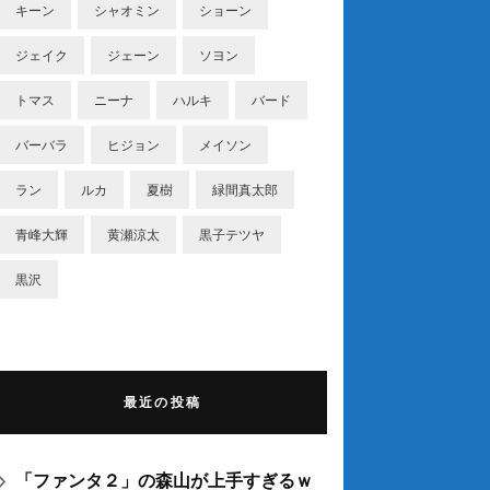
キーン
シャオミン
ショーン
ジェイク
ジェーン
ソヨン
トマス
ニーナ
ハルキ
バード
バーバラ
ヒジョン
メイソン
ラン
ルカ
夏樹
緑間真太郎
青峰大輝
黄瀬涼太
黒子テツヤ
黒沢
最近の投稿
「ファンタ２」の森山が上手すぎるｗ