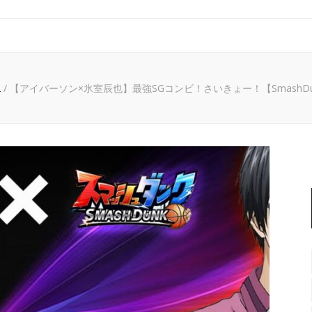
2
/
【アイバーソン×氷室辰也】最強SGコンビ！さいきょー！【SmashD