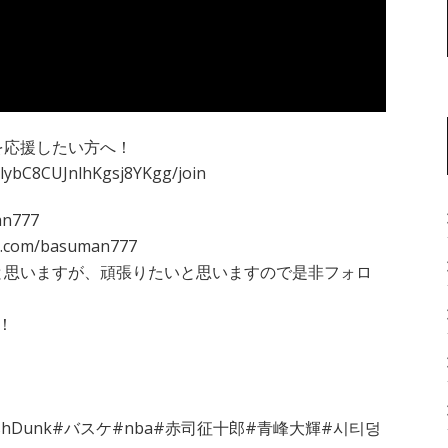
さ
い
き
ょ
ー！
【SmashDunk】
ス
を応援したい方へ！
マ
lybC8CUJnlhKgsj8YKgg/join
ッ
シ
ュ
an777
ダ
com/basuman777
ン
と思いますが、頑張りたいと思いますので是非フォロ
ク)
！
hDunk#バスケ#nba#赤司征十郎#青峰大輝#시티덩