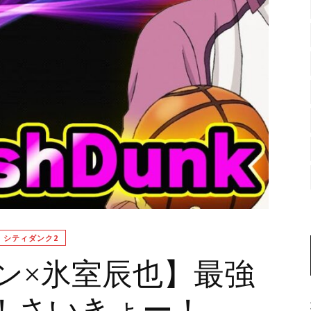
シティダンク2
ン×氷室辰也】最強