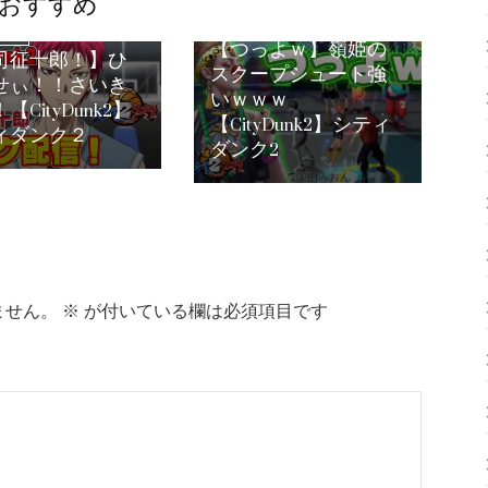
おすすめ
シティダンク2
【つっよｗ】嶺姫の
ンク2
司征十郎！】ひ
スクープシュート強
せぃ！！さいき
いｗｗｗ
【CityDunk2】
【CityDunk2】シティ
ィダンク２
ダンク2
ません。
※
が付いている欄は必須項目です