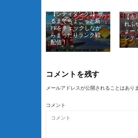
シティダンク2
【シティダンク2】寝
シティダ
【赤
るまでちょこっと新
れふ
PFをチェックしなが
ょー！
らまったりランク戦
シテ
配信！
コメントを残す
メールアドレスが公開されることはあり
コメント