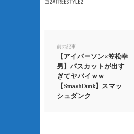
크2#FREESTYLE2
投
稿
前の記事
ナ
【アイバーソン×笠松幸
ビ
男】パスカットが出す
ゲ
ー
ぎてヤバイｗｗ
シ
【SmashDunk】スマッ
ョ
シュダンク
ン