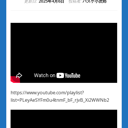
更新日:
2025年4月6日
投稿者:
バスケ小次郎
https://www.youtube.com/playlist?
list=PLeyAeSYFm0u4tnmF_bF_rjvB_Xi2WWNb2