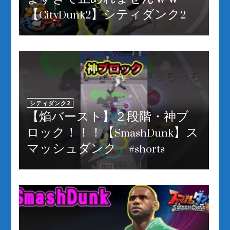
【CityDunk2】シティダンク2
シティダンク2
【焔バースト】２段階・神ブ
ロック！！！【SmashDunk】ス
マッシュダンク #shorts