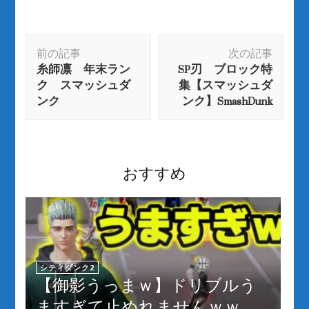
投
前の記事
次の記事
稿
糸師凛 年末ラン
SP刃 ブロック特
ナ
ク スマッシュダ
集【スマッシュダ
ビ
ンク
ンク】SmashDunk
ゲ
ー
シ
ョ
おすすめ
ン
シティダンク2
【御影うっまｗ】ドリブルう
ますぎて止めれませんｗｗ