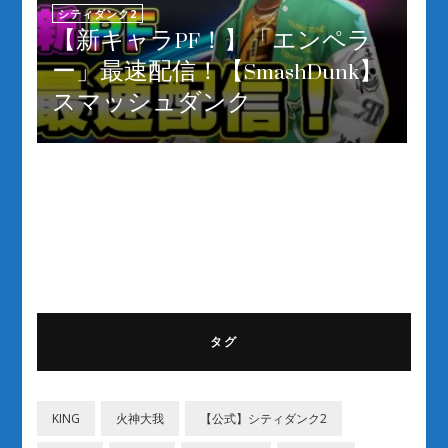
シティダンク2
【新キャラPF！】「エンペラ
ー」最速配信！【SmashDunk】
スマッシュダンク
タグ
KING
‎火神大我
【公式】シティダンク2